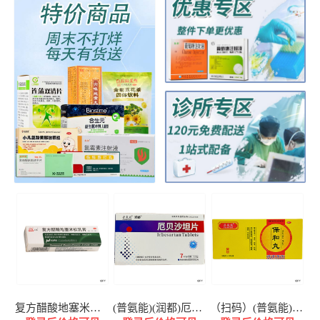
复方醋酸地塞米松乳膏（皮炎平）
(普氨能)(润都)厄贝沙坦片
（扫码）(普氨能)保和丸